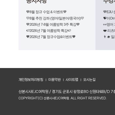
공지사항
수강
💙8월 정규 수업 & 이벤트💙
💙EJU
💛8월 추천 강좌 (영어/일본어/중국어)💛
💝 이O
💙2026년 7-8월 여름방학 3주 특강💙
👀영어
🍉2026년 7월 여름방학 특강🍉
❤️ 리
🧡2026년 7월 정규수업&이벤트🧡
👨‍🎓
개인정보처리방침
이용약관
사이트맵
오시는길
산본시사EJC어학원
/
경기도 군포시 광정로80 신원타워B/D 7
COPYRIGHT(C) 산본시사EJC어학원. ALL RIGHT RESERVED.