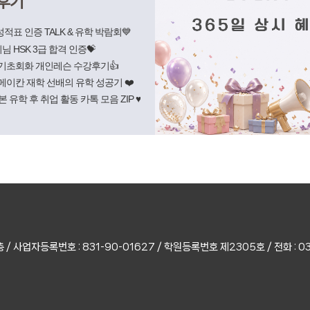
후기
 성적표 인증 TALK & 유학 박람회💙
비님 HSK 3급 합격 인증💝
 기초회화 개인레슨 수강후기👍
츠메이칸 재학 선배의 유학 성공기 ❤️
 일본 유학 후 취업 활동 카톡 모음 ZIP ♥️
층
/
사업자등록번호 : 831-90-01627 / 학원등록번호 제2305호
/
전화 : 0